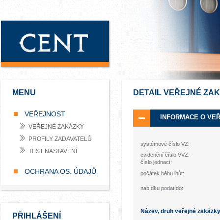
MENU
DETAIL VEŘEJNÉ ZA
VEŘEJNOST
INFORMACE O VE
VEŘEJNÉ ZAKÁZKY
PROFILY ZADAVATELŮ
systémové číslo VZ:
TEST NASTAVENÍ
evidenční číslo VVZ:
číslo jednací:
OCHRANA OS. ÚDAJŮ
počátek běhu lhůt:
nabídku podat do:
Název, druh veřejné zakázk
PŘIHLÁŠENÍ