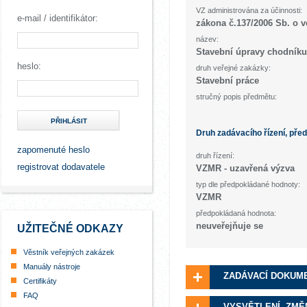
VZ administrována za účinnosti:
e-mail / identifikátor:
zákona č.137/2006 Sb. o 
název:
Stavební úpravy chodníku
heslo:
druh veřejné zakázky:
Stavební práce
stručný popis předmětu:
PŘIHLÁSIT
Druh zadávacího řízení, pře
zapomenuté heslo
druh řízení:
registrovat dodavatele
VZMR - uzavřená výzva
typ dle předpokládané hodnoty:
VZMR
předpokládaná hodnota:
neuveřejňuje se
UŽITEČNÉ ODKAZY
Věstník veřejných zakázek
Manuály nástroje
ZADÁVACÍ DOKUM
Certifikáty
FAQ
VYSVĚTLENÍ, ZMĚ