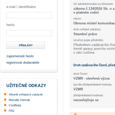
VZ administrována za účinnosti:
e-mail / identifikátor:
zákona č.134/2016 Sb. o 
v platném znění
název:
Obnova místní komunikac
heslo:
druh veřejné zakázky:
Stavební práce
stručný popis předmětu:
Předmětem zadávacího řízen
PŘIHLÁSIT
formě opravy povrchu místn
v obci Leština.
zapomenuté heslo
registrovat dodavatele
Druh zadávacího řízení, pře
druh řízení:
VZMR - otevřená výzva
typ dle předpokládané hodnoty:
UŽITEČNÉ ODKAZY
VZMR
Věstník veřejných zakázek
předpokládaná hodnota:
neuveřejňuje se
Manuály nástroje
Certifikáty
FAQ