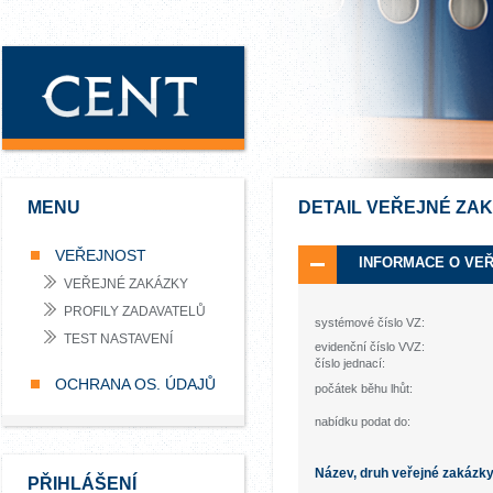
MENU
DETAIL VEŘEJNÉ ZA
VEŘEJNOST
INFORMACE O VE
VEŘEJNÉ ZAKÁZKY
PROFILY ZADAVATELŮ
systémové číslo VZ:
TEST NASTAVENÍ
evidenční číslo VVZ:
číslo jednací:
OCHRANA OS. ÚDAJŮ
počátek běhu lhůt:
nabídku podat do:
Název, druh veřejné zakázk
PŘIHLÁŠENÍ