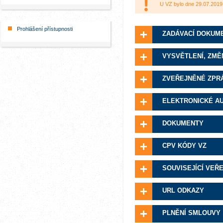
U VZ bylo dne 29.07.2019
Prohlášení přístupnosti
ZADÁVACÍ DOKUM
VYSVĚTLENÍ, ZMĚ
ZVEŘEJNĚNÉ ZPR
ELEKTRONICKÉ A
DOKUMENTY
CPV KÓDY VZ
SOUVISEJÍCÍ VEŘ
URL ODKAZY
PLNĚNÍ SMLOUVY