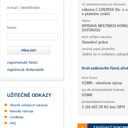
VZ administrována za účinnosti:
e-mail / identifikátor:
zákona č.134/2016 Sb. o 
v platném znění
název:
OPRAVA MÍSTNÍCH KOMU
heslo:
SVITAVOU
druh veřejné zakázky:
Stavební práce
stručný popis předmětu:
PŘIHLÁSIT
Jedná se o veřejnou zakázk
zapomenuté heslo
Druh zadávacího řízení, pře
registrovat dodavatele
druh řízení:
VZMR - otevřená výzva
typ dle předpokládané hodnoty:
UŽITEČNÉ ODKAZY
VZMR
předpokládaná hodnota:
Věstník veřejných zakázek
3 116 627,78 Kč bez DPH
Manuály nástroje
Certifikáty
FAQ
ZADÁVACÍ DOKUM