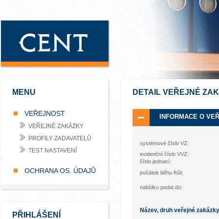
MENU
DETAIL VEŘEJNÉ ZA
VEŘEJNOST
INFORMACE O VE
VEŘEJNÉ ZAKÁZKY
PROFILY ZADAVATELŮ
systémové číslo VZ:
TEST NASTAVENÍ
evidenční číslo VVZ:
číslo jednací:
OCHRANA OS. ÚDAJŮ
počátek běhu lhůt:
nabídku podat do:
Název, druh veřejné zakázk
PŘIHLÁŠENÍ