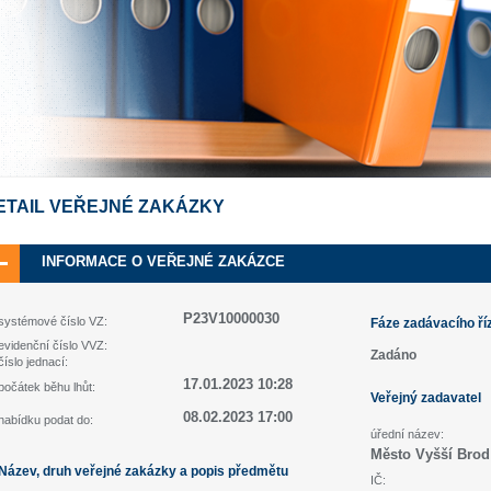
ETAIL VEŘEJNÉ ZAKÁZKY
INFORMACE O VEŘEJNÉ ZAKÁZCE
P23V10000030
systémové číslo VZ:
Fáze zadávacího ří
evidenční číslo VVZ:
Zadáno
číslo jednací:
17.01.2023 10:28
počátek běhu lhůt:
Veřejný zadavatel
08.02.2023 17:00
nabídku podat do:
úřední název:
Město Vyšší Brod
Název, druh veřejné zakázky a popis předmětu
IČ: