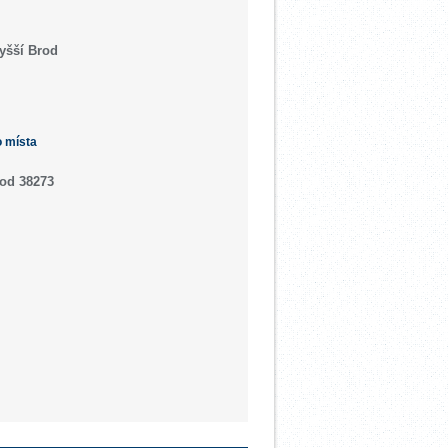
yšší Brod
o místa
rod 38273