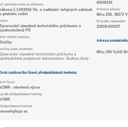
00246191
VZ administrována za účinnosti:
zákona č.134/2016 Sb. o zadávání veřejných zakázek
Poštovní adresa:
v platném znění
Míru 250, 38273 V
název:
ID profilu zadavatele:
Zpracování stavebně technického průzkumu a
Z2018-019197
zjednodušené PD
druh veřejné zakázky:
Adresa kontaktníh
Služby
stručný popis předmětu:
Míru 250 Vyšší B
Zpracování stavebně technického průzkumu a
zjednodušené projektové dokumentace: Budova školy
Druh zadávacího řízení, předpokládaná hodnota
druh řízení:
VZMR - otevřená výzva
typ dle předpokládané hodnoty:
VZMR
předpokládaná hodnota:
neuveřejňuje se