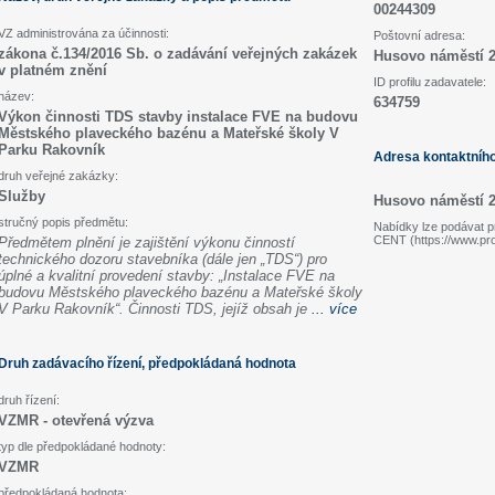
00244309
VZ administrována za účinnosti:
Poštovní adresa:
zákona č.134/2016 Sb. o zadávání veřejných zakázek
Husovo náměstí 2
v platném znění
ID profilu zadavatele:
název:
634759
Výkon činnosti TDS stavby instalace FVE na budovu
Městského plaveckého bazénu a Mateřské školy V
Parku Rakovník
Adresa kontaktníh
druh veřejné zakázky:
Služby
Husovo náměstí 2
stručný popis předmětu:
Nabídky lze podávat pr
CENT (https://www.pr
Předmětem plnění je zajištění výkonu činností
technického dozoru stavebníka (dále jen „TDS“) pro
úplné a kvalitní provedení stavby: „Instalace FVE na
budovu Městského plaveckého bazénu a Mateřské školy
V Parku Rakovník“. Činnosti TDS, jejíž obsah je
... více
Druh zadávacího řízení, předpokládaná hodnota
druh řízení:
VZMR - otevřená výzva
typ dle předpokládané hodnoty:
VZMR
předpokládaná hodnota: