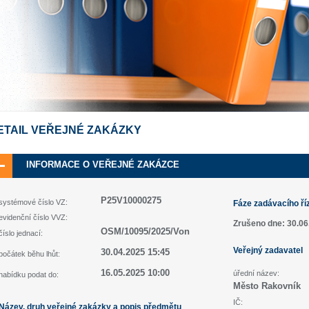
ETAIL VEŘEJNÉ ZAKÁZKY
INFORMACE O VEŘEJNÉ ZAKÁZCE
P25V10000275
systémové číslo VZ:
Fáze zadávacího ří
evidenční číslo VVZ:
Zrušeno dne: 30.06
OSM/10095/2025/Von
číslo jednací:
Veřejný zadavatel
30.04.2025 15:45
počátek běhu lhůt:
16.05.2025 10:00
úřední název:
nabídku podat do:
Město Rakovník
IČ:
Název, druh veřejné zakázky a popis předmětu