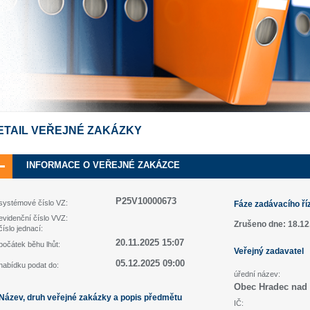
ETAIL VEŘEJNÉ ZAKÁZKY
INFORMACE O VEŘEJNÉ ZAKÁZCE
P25V10000673
systémové číslo VZ:
Fáze zadávacího ří
evidenční číslo VVZ:
Zrušeno dne: 18.12
číslo jednací:
20.11.2025 15:07
počátek běhu lhůt:
Veřejný zadavatel
05.12.2025 09:00
nabídku podat do:
úřední název:
Obec Hradec nad 
Název, druh veřejné zakázky a popis předmětu
IČ: