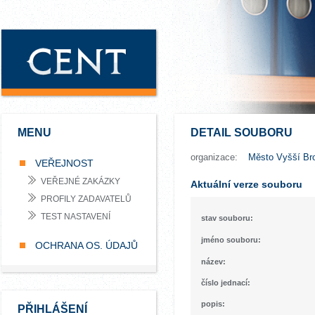
MENU
DETAIL SOUBORU
organizace:
Město Vyšší Br
VEŘEJNOST
VEŘEJNÉ ZAKÁZKY
Aktuální verze souboru
PROFILY ZADAVATELŮ
TEST NASTAVENÍ
stav souboru:
jméno souboru:
OCHRANA OS. ÚDAJŮ
název:
číslo jednací:
popis:
PŘIHLÁŠENÍ