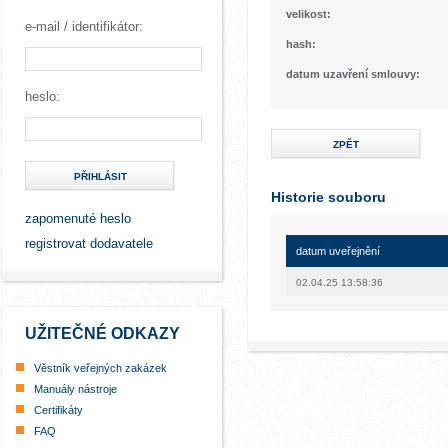
velikost:
e-mail / identifikátor:
hash:
datum uzavření smlouvy:
heslo:
ZPĚT
PŘIHLÁSIT
Historie souboru
zapomenuté heslo
registrovat dodavatele
datum uveřejnění
02.04.25 13:58:36
UŽITEČNÉ ODKAZY
Věstník veřejných zakázek
Manuály nástroje
Certifikáty
FAQ