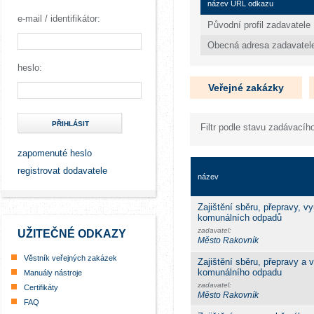
název URL odkazu
e-mail / identifikátor:
Původní profil zadavatele
Obecná adresa zadavatel
heslo:
Veřejné zakázky
PŘIHLÁSIT
Filtr podle stavu zadávacího
zapomenuté heslo
registrovat dodavatele
název
Zajištění sběru, přepravy, 
komunálních odpadů
zadavatel:
UŽITEČNÉ ODKAZY
Město Rakovník
Věstník veřejných zakázek
Zajištění sběru, přepravy a 
komunálního odpadu
Manuály nástroje
zadavatel:
Certifikáty
Město Rakovník
FAQ