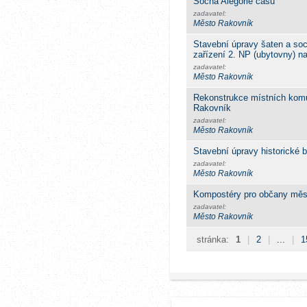
Socha Alegorie času
zadavatel:
Město Rakovník
Stavební úpravy šaten a soci
zařízení 2. NP (ubytovny) 
zadavatel:
Město Rakovník
Rekonstrukce místních kom
Rakovník
zadavatel:
Město Rakovník
Stavební úpravy historické 
zadavatel:
Město Rakovník
Kompostéry pro občany měst
zadavatel:
Město Rakovník
stránka:
1
|
2
|
...
|
1