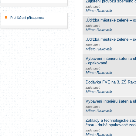
Zajištění provozu sběrného 
zadavatel:
Město Rakovník
Prohlášení přístupnosti
„Údržba městské zeleně – os
zadavatel:
Město Rakovník
„Údržba městské zeleně – se
zadavatel:
Město Rakovník
Vybavení interiéru šaten a 
- opakované
zadavatel:
Město Rakovník
Dodávka FVE na 3. ZŠ Rak
zadavatel:
Město Rakovník
Vybavení interiéru šaten a 
zadavatel:
Město Rakovník
Základy a technologické zá
času - druhé opakované zad
zadavatel:
Město Rakovník